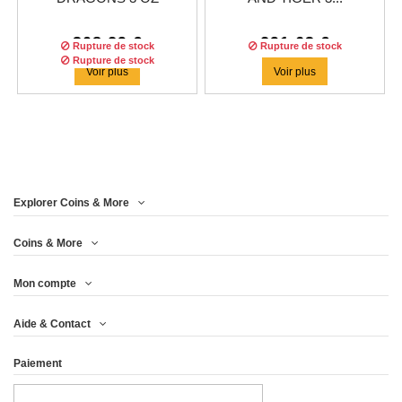
SILVER...
308,29 €
291,63 €
Rupture de stock
Rupture de stock
Rupture de stock
Voir plus
Voir plus
Explorer Coins & More
Tirage :
333
pièces
Coins & More
Mon compte
FIGURE EIGHT DRAGON
Aide & Contact
AND PHOENIX...
Paiement
333,29 €
Voir plus