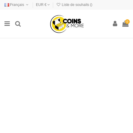
Français
EUR €
Liste de souhaits (
)
0