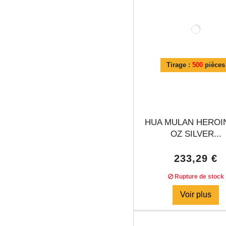
Tirage :
500
pièces
HUA MULAN HEROI
OZ SILVER...
233,29 €
Rupture de stock
Voir plus