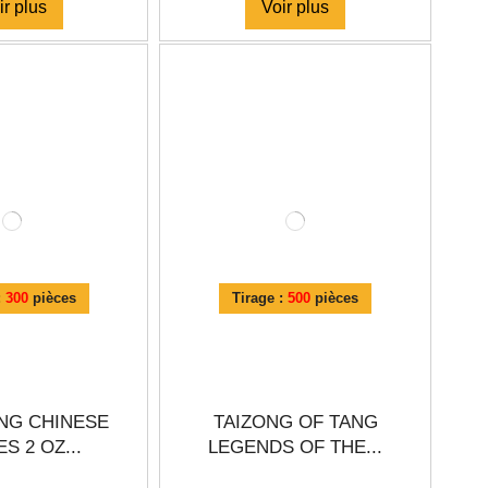
ir plus
Voir plus
:
300
pièces
Tirage :
500
pièces
NG CHINESE
TAIZONG OF TANG
S 2 OZ...
LEGENDS OF THE...