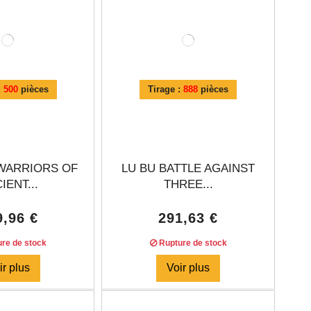
:
500
pièces
Tirage :
888
pièces
 WARRIORS OF
LU BU BATTLE AGAINST
IENT...
THREE...
9,96 €
291,63 €
re de stock
Rupture de stock
ir plus
Voir plus