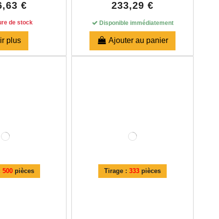
6,63 €
233,29 €
re de stock
Disponible immédiatement
ir plus
Ajouter au panier
:
500
pièces
Tirage :
333
pièces