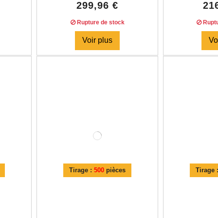
299,96 €
21
Rupture de stock
Ruptu
Voir plus
Vo
Tirage :
500
pièces
Tirage 