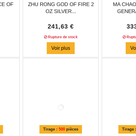
CE OF
ZHU RONG GOD OF FIRE 2
MA CHAO
OZ SILVER...
GENERA
241,63 €
33
Rupture de stock
Ruptu
Voir plus
Vo
Tirage :
500
pièces
Tirage 