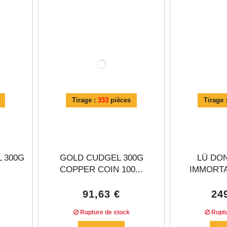
Γ
Tirage :
333
pièces
Tirage 
 300G
GOLD CUDGEL 300G
LÜ DO
COPPER COIN 100...
IMMORTAL
91,63 €
24
Rupture de stock
Ruptu