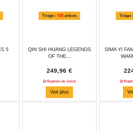
Tirage :
500
pièces
Tirage 
S 5
QIN SHI HUANG LEGENDS
SIMA YI F
OF THE...
WARR
249,96 €
22
Rupture de stock
Ruptu
Voir plus
Vo