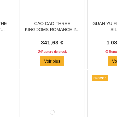
THE
CAO CAO THREE
GUAN YU F
..
KINGDOMS ROMANCE 2...
SIL
341,63 €
1 0
Rupture de stock
Ruptu
Voir plus
Vo
PROMO !