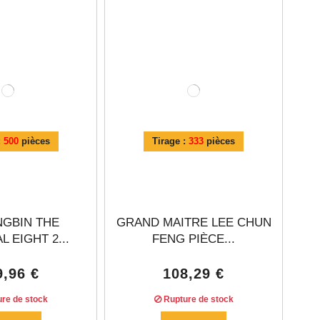
:
500
pièces
Tirage :
333
pièces
NGBIN THE
GRAND MAITRE LEE CHUN
 EIGHT 2...
FENG PIÈCE...
9,96 €
108,29 €
re de stock
Rupture de stock