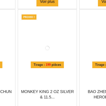
Voir plus
Vo
PROMO !
Tirage :
199
pièces
Tirage 
 CHUN
MONKEY KING 2 OZ SILVER
BAO ZHE
& 11.5...
HEROE