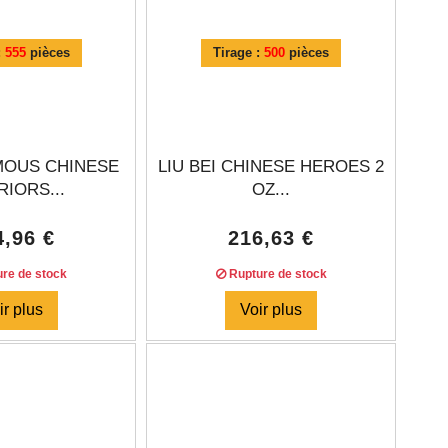
:
555
pièces
Tirage :
500
pièces
AMOUS CHINESE
LIU BEI CHINESE HEROES 2
IORS...
OZ...
4,96 €
216,63 €
re de stock
Rupture de stock
ir plus
Voir plus