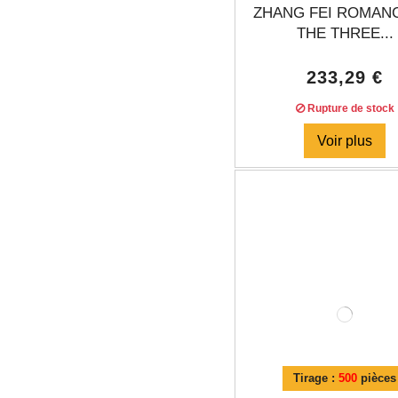
ZHANG FEI ROMAN
THE THREE...
233,29 €
Rupture de stock
Voir plus
Tirage :
500
pièces