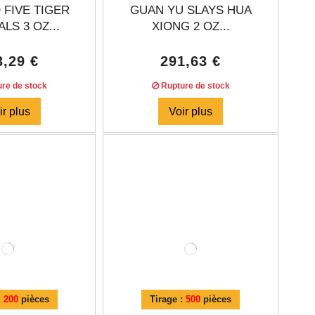
 FIVE TIGER
GUAN YU SLAYS HUA
LS 3 OZ...
XIONG 2 OZ...
3,29 €
291,63 €
re de stock
Rupture de stock
ir plus
Voir plus
:
200
pièces
Tirage :
500
pièces