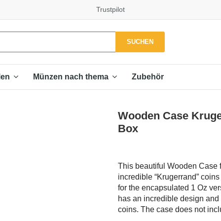
Trustpilot
SUCHEN
Zubehör
len
Münzen nach thema
Wooden Case Kruger
Box
This beautiful Wooden Case fo
incredible “Krugerrand” coins 
for the encapsulated 1 Oz vers
has an incredible design and f
coins.
The case does not incl