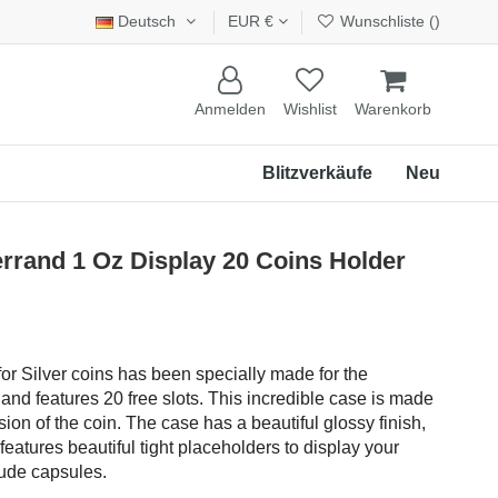
Deutsch
EUR €
Wunschliste (
)
Anmelden
Wishlist
Warenkorb
Blitzverkäufe
Neu
rand 1 Oz Display 20 Coins Holder
r Silver coins has been specially made for the
and features 20 free slots. This incredible case is made
ion of the coin. The case has a beautiful glossy finish,
eatures beautiful tight placeholders to display your
ude capsules.