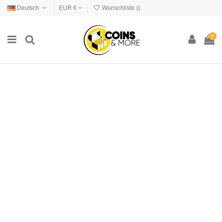
Deutsch
EUR €
Wunschliste (
)
0