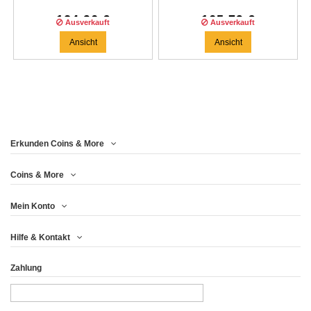
124,96 €
165,79 €
Ausverkauft
Ausverkauft
Ansicht
Ansicht
Erkunden Coins & More
Coins & More
Mein Konto
Hilfe & Kontakt
Zahlung