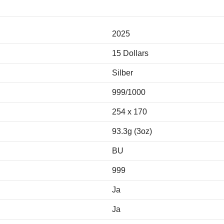
2025
15 Dollars
Silber
999/1000
254 x 170
93.3g (3oz)
BU
999
Ja
Ja