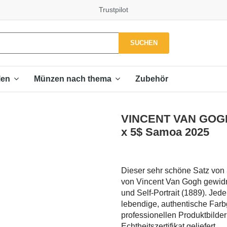
Trustpilot
SUCHEN
Zubehör
len
Münzen nach thema
VINCENT VAN GOGH A
x 5$ Samoa 2025
Dieser sehr schöne Satz von
von Vincent Van Gogh gewidme
und Self-Portrait (1889). Jed
lebendige, authentische Farb
professionellen Produktbilde
Echtheitszertifikat geliefert.