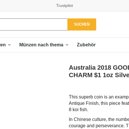
Trustpilot
SUCHEN
Zubehör
len
Münzen nach thema
Australia 2018 GO
CHARM $1 1oz Silve
This superb coin is an example
Antique Finish, this piece fea
8 koi fish.
In Chinese culture, the number
courage and perseverance. Th