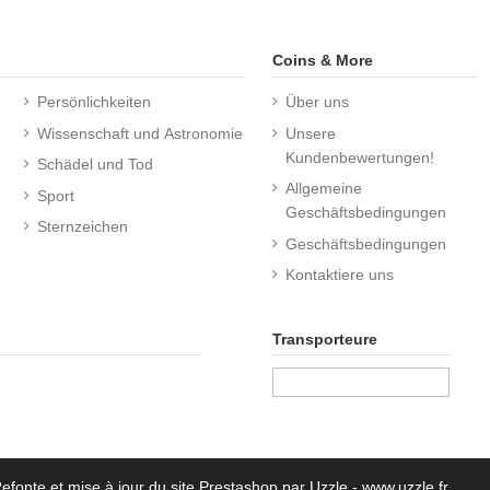
Coins & More
Persönlichkeiten
Über uns
Wissenschaft und Astronomie
Unsere
Kundenbewertungen!
Schädel und Tod
Allgemeine
Sport
Geschäftsbedingungen
Sternzeichen
Geschäftsbedingungen
Kontaktiere uns
Transporteure
Refonte et mise à jour du site Prestashop par Uzzle - www.uzzle.fr