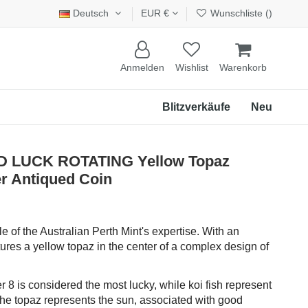
Deutsch
EUR €
Wunschliste (
)
Anmelden
Wishlist
Warenkorb
Blitzverkäufe
Neu
OD LUCK ROTATING Yellow Topaz
r Antiqued Coin
 of the Australian Perth Mint's expertise. With an
tures a yellow topaz in the center of a complex design of
 8 is considered the most lucky, while koi fish represent
e topaz represents the sun, associated with good