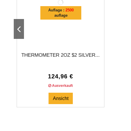
Auflage :
2500
auflage
THERMOMETER 2OZ $2 SILVER...
124,96 €
Ausverkauft
Ansicht