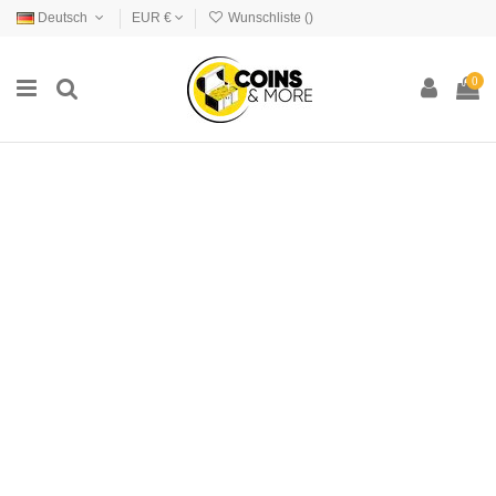
Deutsch
EUR €
Wunschliste (
)
0