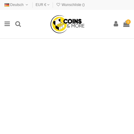
Deutsch
EUR €
Wunschliste (
)
0