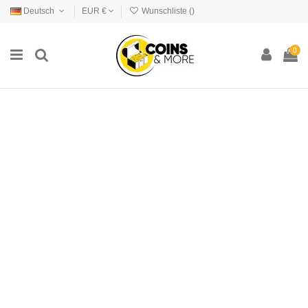
Deutsch
EUR €
Wunschliste (
)
0