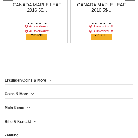
CANADA MAPLE LEAF
CANADA MAPLE LEAF
2016 5$...
2016 5$...
44,96 €
49,96 €
Ausverkauft
Ausverkauft
Ausverkauft
Ausverkauft
Ansicht
Ansicht
Erkunden Coins & More
Coins & More
Mein Konto
CANADA MAPLE LEAF
CANADA MAPLE LEAF
Hilfe & Kontakt
2016 5$...
2016 5$ DOLLAR...
Zahlung