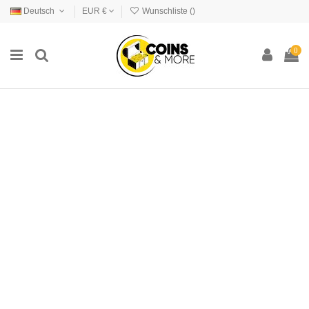
Deutsch
EUR €
Wunschliste (
)
0