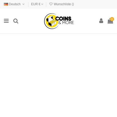
Deutsch
EUR €
Wunschliste (
)
0