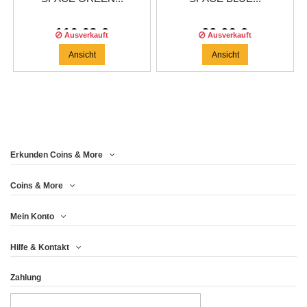
116,63 €
99,96 €
Ausverkauft
Ausverkauft
Ansicht
Ansicht
Erkunden Coins & More
Coins & More
Mein Konto
Hilfe & Kontakt
Zahlung