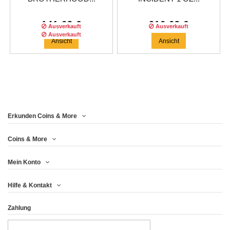
141,63 €
216,63 €
Ausverkauft
Ausverkauft
Ausverkauft
Ansicht
Ansicht
Erkunden Coins & More
Auflage :
200
auflage
Coins & More
Mein Konto
FIGHTING UKRAINE
Hilfe & Kontakt
SPIRIT OF THE...
Zahlung
174,96 €
Ansicht