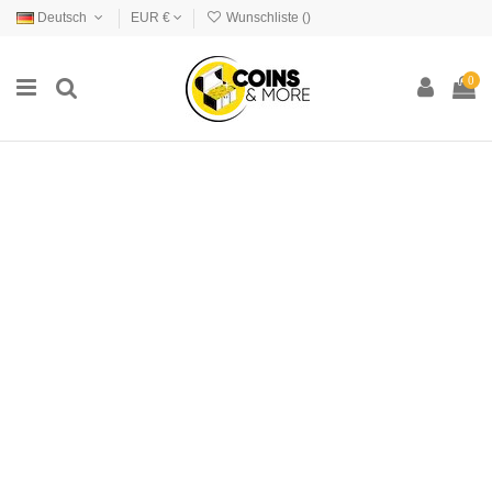
Deutsch
EUR €
Wunschliste (
)
0