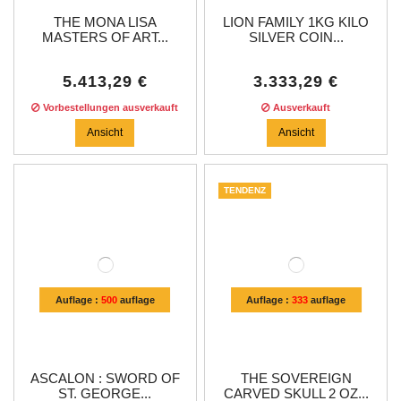
THE MONA LISA
LION FAMILY 1KG KILO
MASTERS OF ART...
SILVER COIN...
5.413,29 €
3.333,29 €
Vorbestellungen ausverkauft
Ausverkauft
Ansicht
Ansicht
TENDENZ
Auflage :
500
auflage
Auflage :
333
auflage
ASCALON : SWORD OF
THE SOVEREIGN
ST. GEORGE...
CARVED SKULL 2 OZ...