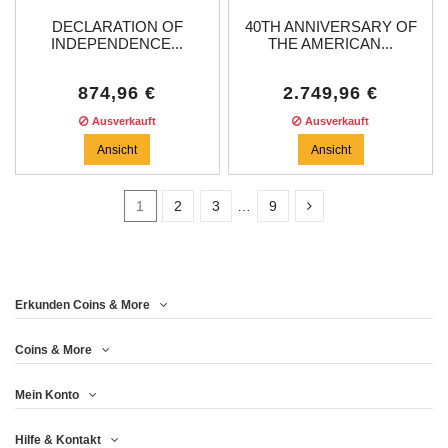
DECLARATION OF
40TH ANNIVERSARY OF
INDEPENDENCE...
THE AMERICAN...
874,96 €
2.749,96 €
Ausverkauft
Ausverkauft
Ansicht
Ansicht
1
2
3
…
9
In stock
4
Erkunden Coins & More
Price
Coins & More
Mein Konto
Jahr
Hilfe & Kontakt