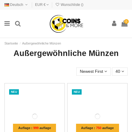
Deutsch
EUR €
Wunschliste (
)
0
Startseite
Außergewöhnliche Münzen
Außergewöhnliche Münzen
Newest First
40
NEU
NEU
Auflage :
999
auflage
Auflage :
750
auflage