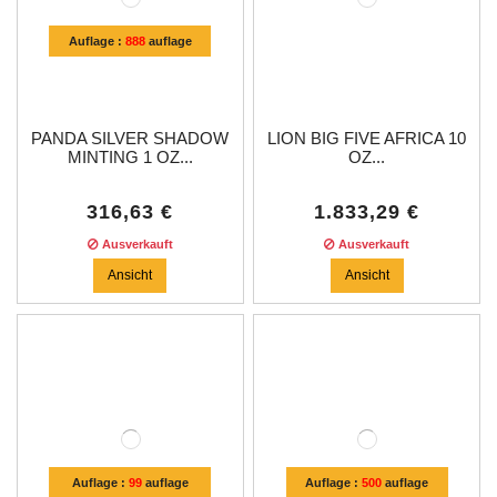
Auflage :
888
auflage
PANDA SILVER SHADOW
LION BIG FIVE AFRICA 10
MINTING 1 OZ...
OZ...
316,63 €
1.833,29 €
Ausverkauft
Ausverkauft
Ansicht
Ansicht
Auflage :
99
auflage
Auflage :
500
auflage