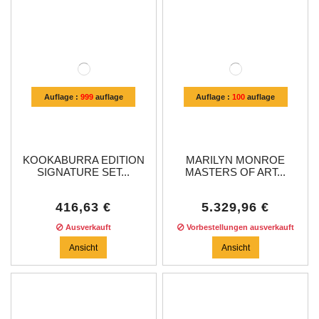
Auflage :
999
auflage
Auflage :
100
auflage
KOOKABURRA EDITION
MARILYN MONROE
SIGNATURE SET...
MASTERS OF ART...
416,63 €
5.329,96 €
Ausverkauft
Vorbestellungen ausverkauft
Ansicht
Ansicht