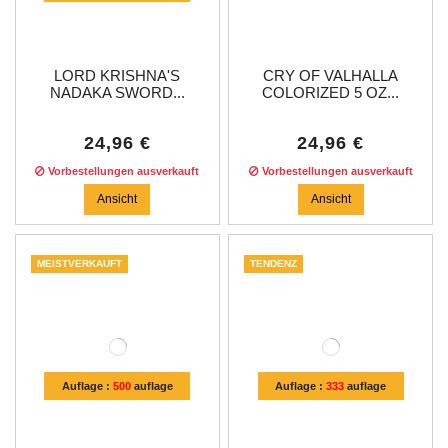
LORD KRISHNA'S
CRY OF VALHALLA
NADAKA SWORD...
COLORIZED 5 OZ...
24,96 €
24,96 €
Vorbestellungen ausverkauft
Vorbestellungen ausverkauft
Ansicht
Ansicht
MEISTVERKAUFT
TENDENZ
Auflage :
500
auflage
Auflage :
333
auflage