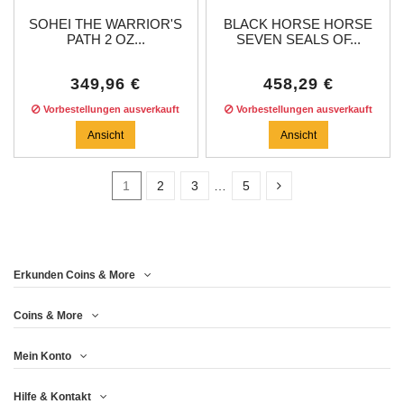
SOHEI THE WARRIOR'S
BLACK HORSE HORSE
PATH 2 OZ...
SEVEN SEALS OF...
349,96 €
458,29 €
Vorbestellungen ausverkauft
Vorbestellungen ausverkauft
Ansicht
Ansicht
1
2
3
…
5
In stock
41
Erkunden Coins & More
Price
Coins & More
Mein Konto
Jahr
Hilfe & Kontakt