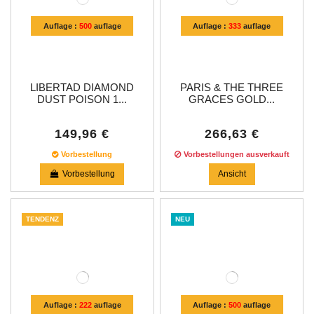
Auflage :
500
auflage
Auflage :
333
auflage
LIBERTAD DIAMOND
PARIS & THE THREE
DUST POISON 1...
GRACES GOLD...
149,96 €
266,63 €
Vorbestellung
Vorbestellungen ausverkauft
Vorbestellung
Ansicht
TENDENZ
NEU
Auflage :
222
auflage
Auflage :
500
auflage