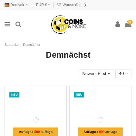
Deutsch
EUR €
Wunschliste (
)
0
Startseite
Demnächst
Demnächst
Newest First
40
NEU
NEU
Auflage :
500
auflage
Auflage :
999
auflage