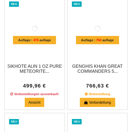
NEU
NEU
Auflage :
476
auflage
Auflage :
750
auflage
SIKHOTE ALIN 1 OZ PURE
GENGHIS KHAN GREAT
METEORITE...
COMMANDERS 5...
499,96 €
766,63 €
Vorbestellungen ausverkauft
Vorbestellung
Ansicht
Vorbestellung
NEU
NEU