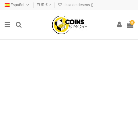
Español
EUR €
Lista de deseos (
)
0