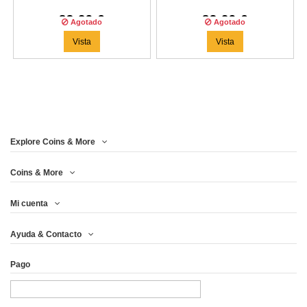
83,29 €
83,29 €
Agotado
Agotado
Vista
Vista
Explore Coins & More
Coins & More
Mi cuenta
Ayuda & Contacto
Pago