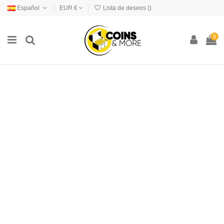
Español
EUR €
Lista de deseos (
)
0