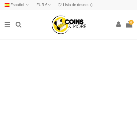
Español
EUR €
Lista de deseos (
)
0