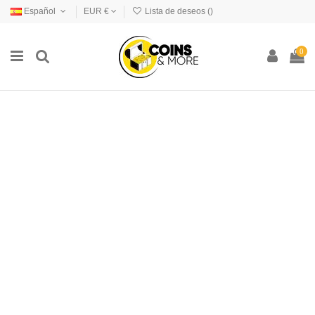
Español
EUR €
Lista de deseos (
)
0