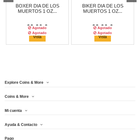
BOXER DIA DE LOS
BIKER DIA DE LOS
MUERTOS 1 OZ...
MUERTOS 1 OZ...
99,96 €
99,96 €
Agotado
Agotado
Agotado
Agotado
Vista
Vista
Explore Coins & More
Tirada :
300
copias
Tirada :
250
copias
Coins & More
Mi cuenta
SHERIFF DIA DE LOS
CORSAIR DIA DE LOS
Ayuda & Contacto
MUERTOS 1 OZ...
MUERTOS 1 OZ...
Pago