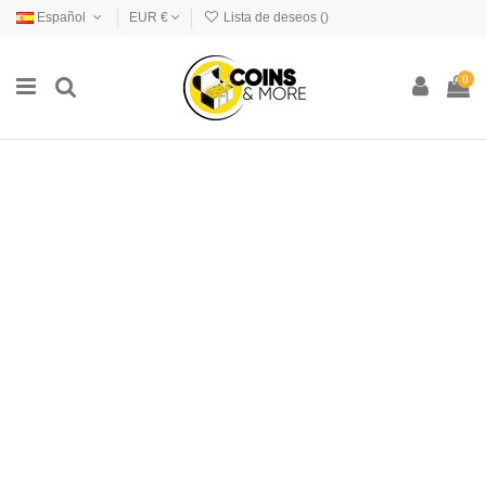
Español
EUR €
Lista de deseos (
)
0