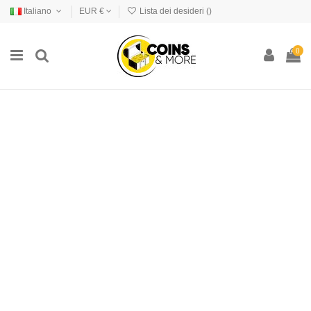
Italiano
EUR €
Lista dei desideri (
)
0