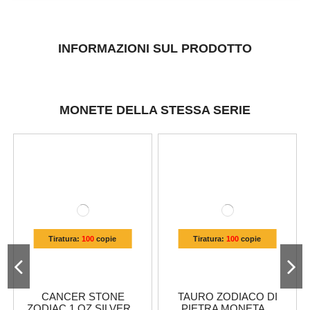
INFORMAZIONI SUL PRODOTTO
MONETE DELLA STESSA SERIE
Tiratura:
100
copie
Tiratura:
100
copie
CANCER STONE
TAURO ZODIACO DI
ZODIAC 1 OZ SILVER...
PIETRA MONETA...