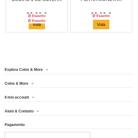
99,96 €
99,96 €
Esaurito
Esaurito
Esaurito
Vista
Vista
Esplora Coins & More
Tiratura:
200
copie
Coins & More
Il mio account
ARIES MONETA
Aiuto & Contatto
D'ARGENTO DA 1 OZ...
Pagamento
91,63 €
Vista