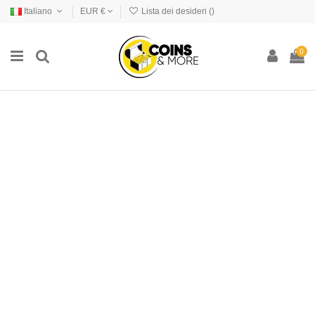
Italiano
EUR €
Lista dei desideri (
)
0