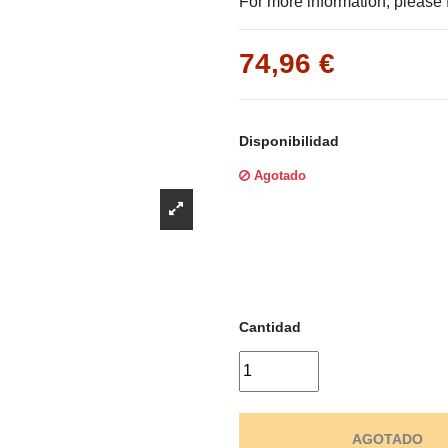
Γ
For more information, please f
74,96 €
Disponibilidad
Agotado
Cantidad
AGOTADO