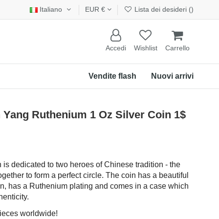
Italiano
EUR €
Lista dei desideri (
)
Accedi
Wishlist
Carrello
Vendite flash
Nuovi arrivi
ang Ruthenium 1 Oz Silver Coin 1$
n is dedicated to two heroes of Chinese tradition - the
ogether to form a perfect circle. The coin has a beautiful
ign, has a Ruthenium plating and comes in a case which
henticity.
pieces worldwide!