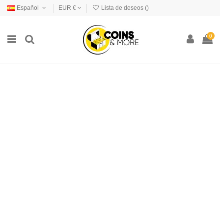
Español
EUR €
Lista de deseos (
)
0