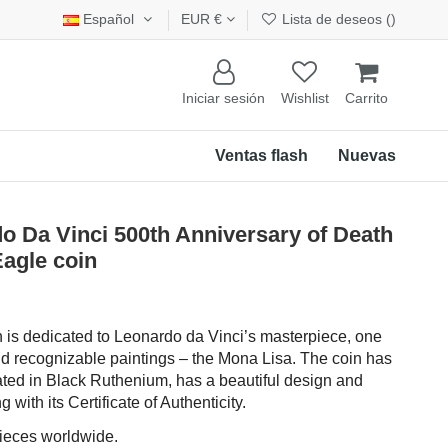
Español
EUR €
Lista de deseos (
)
Iniciar sesión
Wishlist
Carrito
Ventas flash
Nuevas
 Da Vinci 500th Anniversary of Death
Eagle coin
in is dedicated to Leonardo da Vinci’s masterpiece, one
nd recognizable paintings – the Mona Lisa. The coin has
lated in Black Ruthenium, has a beautiful design and
with its Certificate of Authenticity.
pieces worldwide.