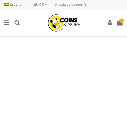
Español
EUR €
Lista de deseos (
)
0