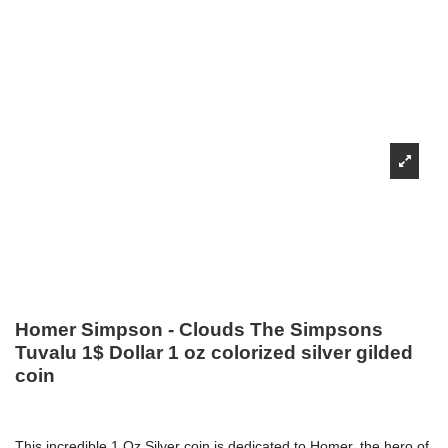
Homer Simpson - Clouds The Simpsons
Tuvalu 1$ Dollar 1 oz colorized silver gilded
coin
This incredible 1 Oz Silver coin is dedicated to Homer, the hero of