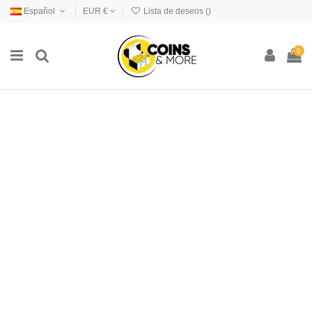
Español
EUR €
Lista de deseos (
)
0