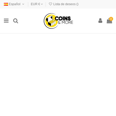
Español
EUR €
Lista de deseos (
)
0