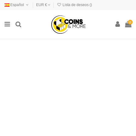
Español
EUR €
Lista de deseos (
)
0