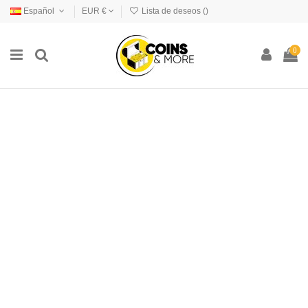
Español
EUR €
Lista de deseos (
)
0