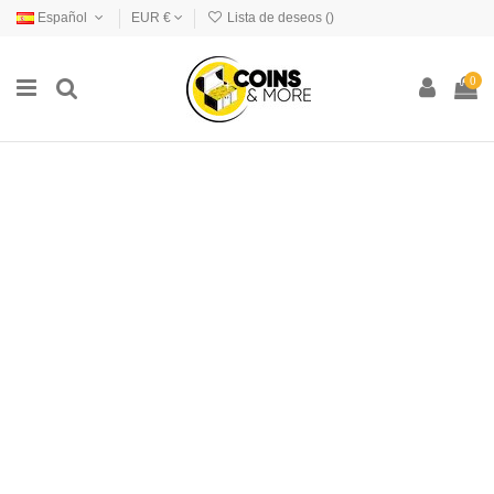
Español
EUR €
Lista de deseos (
)
0