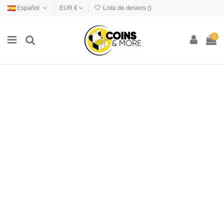
Español
EUR €
Lista de deseos (
)
0