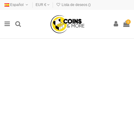
Español
EUR €
Lista de deseos (
)
0