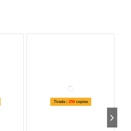
Tirada :
250
copias