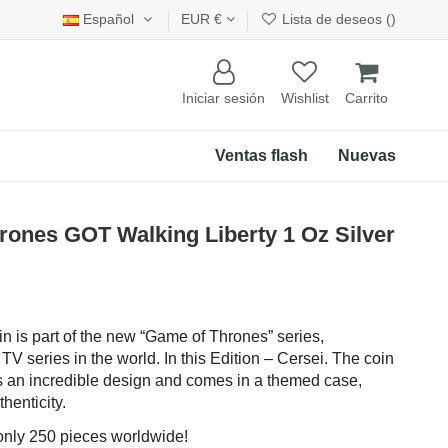
Español
EUR €
Lista de deseos (
)
Iniciar sesión
Wishlist
Carrito
Ventas flash
Nuevas
ones GOT Walking Liberty 1 Oz Silver
in is part of the new “Game of Thrones” series,
V series in the world. In this Edition – Cersei. The coin
as an incredible design and comes in a themed case,
thenticity.
 only 250 pieces worldwide!