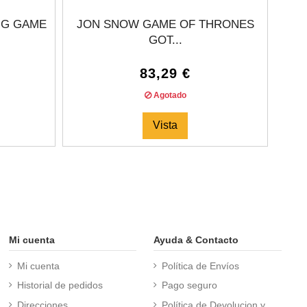
NG GAME
JON SNOW GAME OF THRONES
G
GOT...
83,29 €
Agotado
Vista
Mi cuenta
Ayuda & Contacto
Mi cuenta
Política de Envíos
Historial de pedidos
Pago seguro
Direcciones
Política de Devolucion y