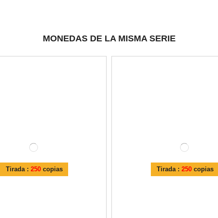
MONEDAS DE LA MISMA SERIE
Tirada :
250
copias
Tirada :
250
copias