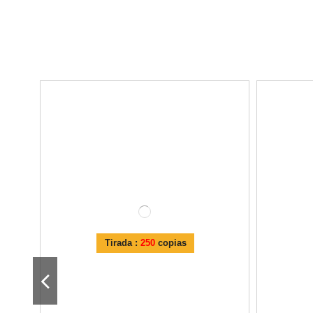
Tirada :
250
copias