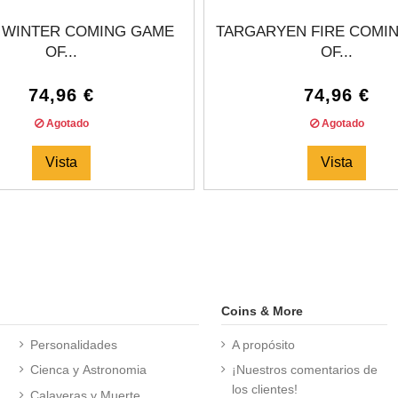
 WINTER COMING GAME
TARGARYEN FIRE COMI
OF...
OF...
74,96 €
74,96 €
Agotado
Agotado
Vista
Vista
Coins & More
Personalidades
A propósito
Cienca y Astronomia
¡Nuestros comentarios de
los clientes!
Calaveras y Muerte