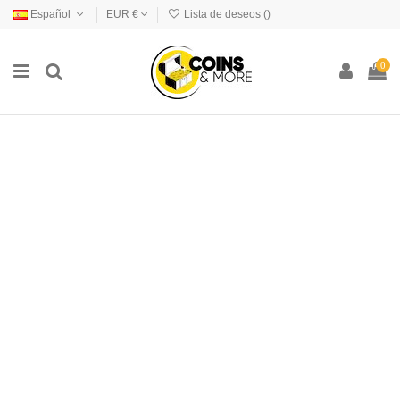
Español
EUR €
Lista de deseos (
)
0