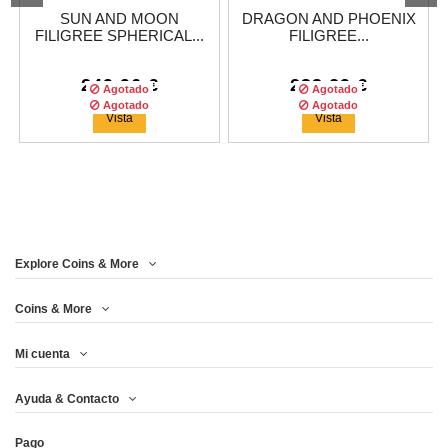
SUN AND MOON
DRAGON AND PHOENIX
FILIGREE SPHERICAL...
FILIGREE...
249,96 €
233,29 €
Agotado
Agotado
Agotado
Agotado
Vista
Vista
¡EN OFERTA!
Explore Coins & More
Tirada :
1499
copias
Tirada :
1499
copias
Coins & More
Mi cuenta
BULL AND BEAR
HEAVEN HELL 2 OZ
Ayuda & Contacto
SPHERICAL 2 OZ...
SILVER ANTIQUE...
Pago