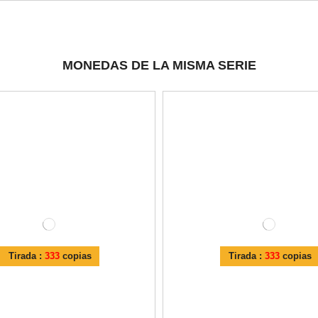
MONEDAS DE LA MISMA SERIE
Tirada :
333
copias
Tirada :
333
copias