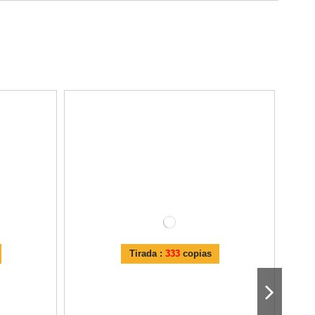
Tirada :
333
copias