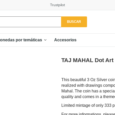
Trustpilot
BUSCAR
Accesorios
onedas por temáticas
TAJ MAHAL Dot Art 3
This beautiful 3 Oz Silver coin
realized with drawings compo
Mahal. The coin has a special
quality and comes in a themed 
Limited mintage of only 333 
For more informations, please 