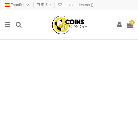
Español
EUR €
Lista de deseos (
)
0