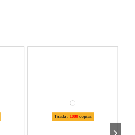
Tirada :
1000
copias