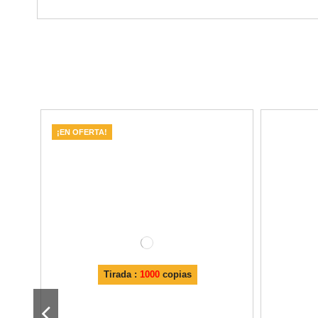
¡EN OFERTA!
Tirada :
1000
copias