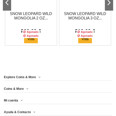
SNOW LEOPARD WILD
SNOW LEOPARD WILD
MONGOLIA 2 OZ...
MONGOLIA 3 OZ...
208,29 €
216,63 €
Agotado
Agotado
Agotado
Agotado
Vista
Vista
Explore Coins & More
Tirada :
2500
copias
Tirada :
999
copias
Coins & More
Mi cuenta
SNOW LEOPARD WILD
FALCON WILD
Ayuda & Contacto
MONGOLIA 1 OZ...
MONGOLIA 2 OZ