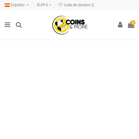
Español
EUR €
Lista de deseos (
)
0