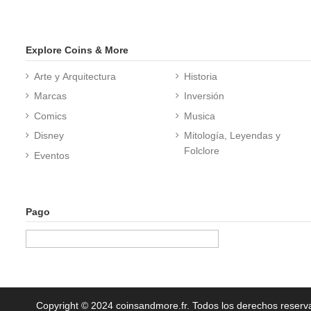
Explore Coins & More
Arte y Arquitectura
Historia
Marcas
Inversión
Comics
Musica
Disney
Mitología, Leyendas y
Folclore
Eventos
Pago
Copyright © 2024 coinsandmore.fr. Todos los derechos reser