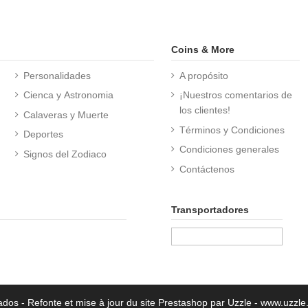
Coins & More
Personalidades
A propósito
Cienca y Astronomia
¡Nuestros comentarios de
los clientes!
Calaveras y Muerte
Términos y Condiciones
Deportes
Condiciones generales
Signos del Zodiaco
Contáctenos
Transportadores
vados
- Refonte et mise à jour du site Prestashop par Uzzle - www.uzzle.