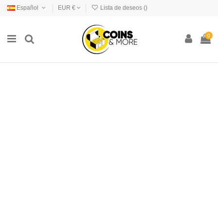
Español
EUR €
Lista de deseos (
)
0