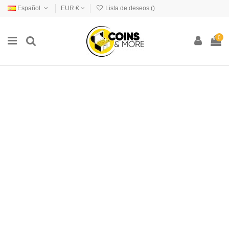
Español
EUR €
Lista de deseos (
)
0