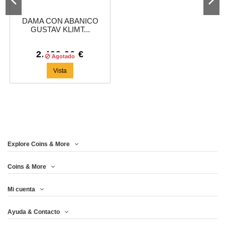
DAMA CON ABANICO
GUSTAV KLIMT...
2.499,96 €
Agotado
Vista
Explore Coins & More
Coins & More
Mi cuenta
Ayuda & Contacto