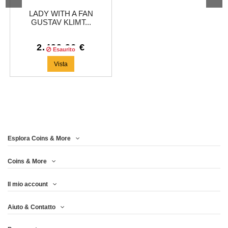
LADY WITH A FAN
GUSTAV KLIMT...
2.499,96 €
Esaurito
Vista
Esplora Coins & More
Coins & More
Il mio account
Aiuto & Contatto