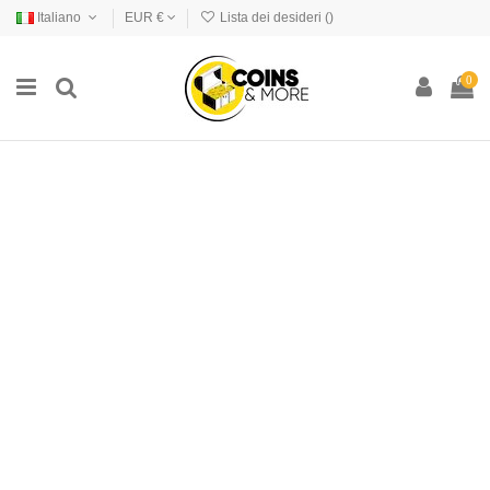
Italiano
EUR €
Lista dei desideri (
)
0