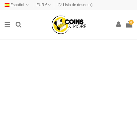
Español
EUR €
Lista de deseos (
)
0