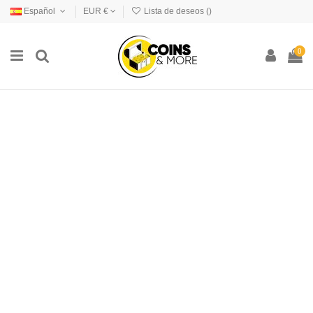
Español
EUR €
Lista de deseos (
)
0