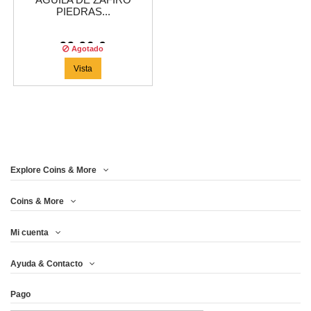
ÁGUILA DE ZAFIRO
PIEDRAS...
99,96 €
Agotado
Vista
Explore Coins & More
Coins & More
Mi cuenta
Ayuda & Contacto
Pago