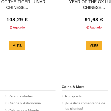
 OF THE TIGER LUNAR
YEAR OF THE OX L
CHINESE...
CHINESE...
108,29 €
91,63 €
Agotado
Agotado
Vista
Vista
Coins & More
Personalidades
A propósito
Cienca y Astronomia
¡Nuestros comentarios de
los clientes!
Calaveras y Muerte