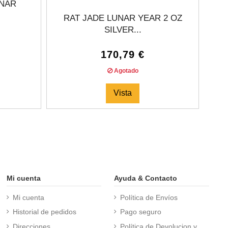
UNAR
LUN
RAT JADE LUNAR YEAR 2 OZ
SILVER...
170,79 €
Agotado
Vista
Mi cuenta
Ayuda & Contacto
Mi cuenta
Política de Envíos
Historial de pedidos
Pago seguro
Direcciones
Política de Devolucion y