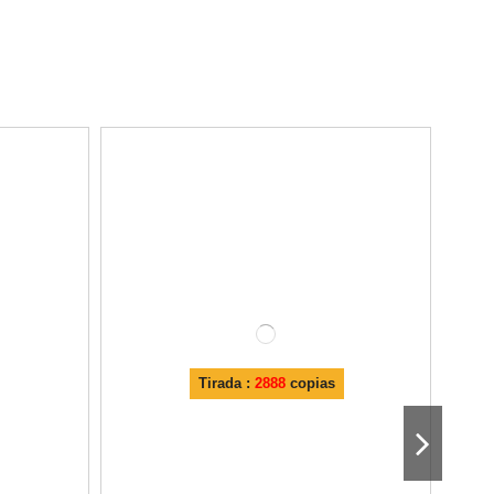
Tirada :
2888
copias