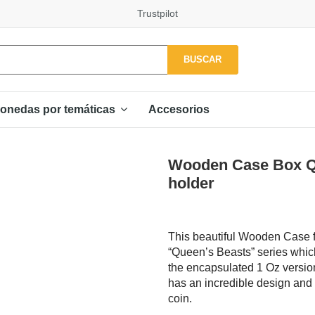
Trustpilot
BUSCAR
Accesorios
onedas por temáticas
Wooden Case Box Qu
holder
This beautiful Wooden Case fo
“Queen’s Beasts” series which
the encapsulated 1 Oz version 
has an incredible design and 
coin.