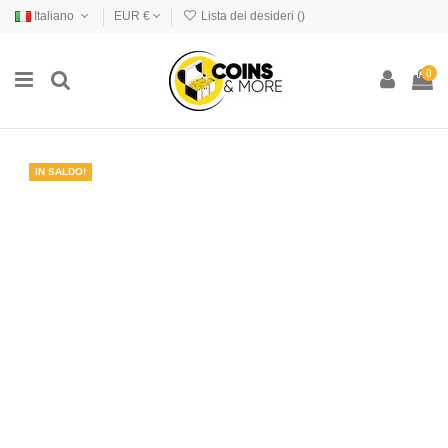
Italiano
EUR €
Lista dei desideri (
)
0
IN SALDO!