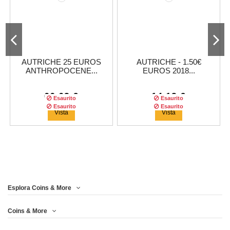
AUTRICHE 25 EUROS
AUTRICHE - 1.50€
ANTHROPOCENE...
EUROS 2018...
66,63 €
14,13 €
Esaurito
Esaurito
Esaurito
Esaurito
Vista
Vista
Esplora Coins & More
Coins & More