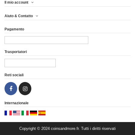
Il mio account
ANDORRE 2015 - SET
PIÈCE DE 10€ EUROS
Aiuto & Contatto
EURO COMPLET...
ARGENT -...
Pagamento
24,96 €
14,96 €
Vista
Vista
Trasportatori
Reti sociali
Internazionale
Copyright © 2024 coinsandmore.fr. Tutti i diritti riservati