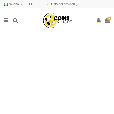
Italiano
EUR €
Lista dei desideri (
)
0