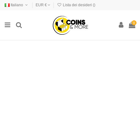
Italiano
EUR €
Lista dei desideri (
)
0